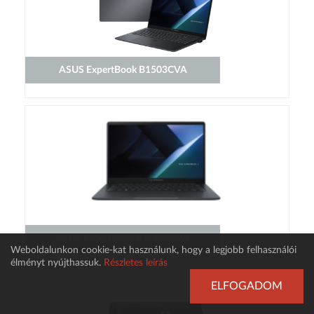
ASUS ExpertBook B1503CVA
ASUS ExpertBook BW463CVA
Weboldalunkon cookie-kat használunk, hogy a legjobb felhasználói
élményt nyújthassuk.
Részletes leírás
ELFOGADOM