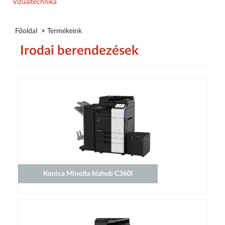
Vizuáltechnika
Főoldal
>
Termékeink
Irodai berendezések
Konica Minolta bizhub C360i