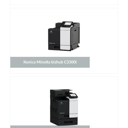
Konica Minolta bizhub C3300i