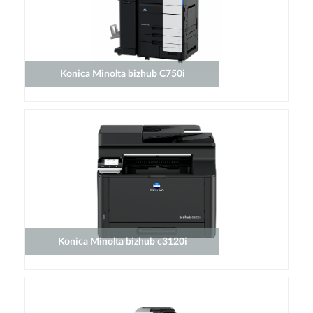
Konica Minolta bizhub C750i
Konica Minolta bizhub c3120i