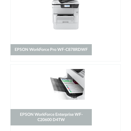
EPSON WorkForce Pro WF-C878RDWF
EPSON WorkForce Enterprise WF-
C20600 D4TW