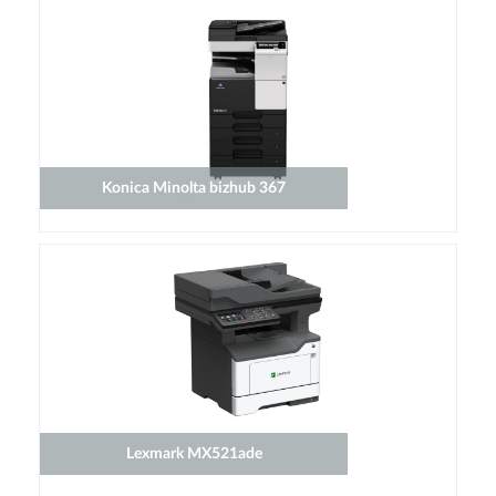
Konica Minolta bizhub 367
Lexmark MX521ade