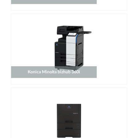
Konica Minolta bizhub 360i