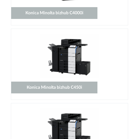
Konica Minolta bizhub C4000i
Konica Minolta bizhub C450i