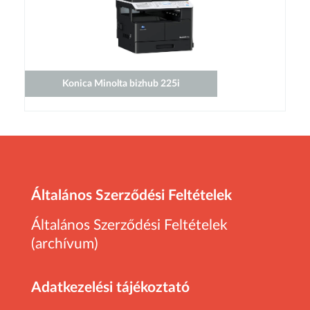
Konica Minolta bizhub 225i
Általános Szerződési Feltételek
Általános Szerződési Feltételek
(archívum)
Adatkezelési tájékoztató