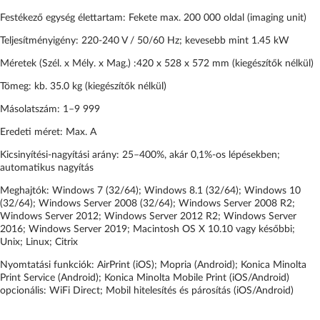
Festékező egység élettartam: Fekete max. 200 000 oldal (imaging unit)
Teljesítményigény: 220-240 V / 50/60 Hz; kevesebb mint 1.45 kW
Méretek (Szél. x Mély. x Mag.) :420 x 528 x 572 mm (kiegészítők nélkül)
Tömeg: kb. 35.0 kg (kiegészítők nélkül)
Másolatszám: 1–9 999
Eredeti méret: Max. A
Kicsinyítési-nagyítási arány: 25–400%, akár 0,1%-os lépésekben;
automatikus nagyítás
Meghajtók: Windows 7 (32/64); Windows 8.1 (32/64); Windows 10
(32/64); Windows Server 2008 (32/64); Windows Server 2008 R2;
Windows Server 2012; Windows Server 2012 R2; Windows Server
2016; Windows Server 2019; Macintosh OS X 10.10 vagy későbbi;
Unix; Linux; Citrix
Nyomtatási funkciók: AirPrint (iOS); Mopria (Android); Konica Minolta
Print Service (Android); Konica Minolta Mobile Print (iOS/Android)
opcionális: WiFi Direct; Mobil hitelesítés és párosítás (iOS/Android)