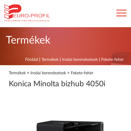
Termékek
Főoldal
|
Termékek
|
Irodai berendezések
|
Fekete-fehér
Termékek
>
Irodai berendezések
>
Fekete-fehér
Konica Minolta bizhub 4050i