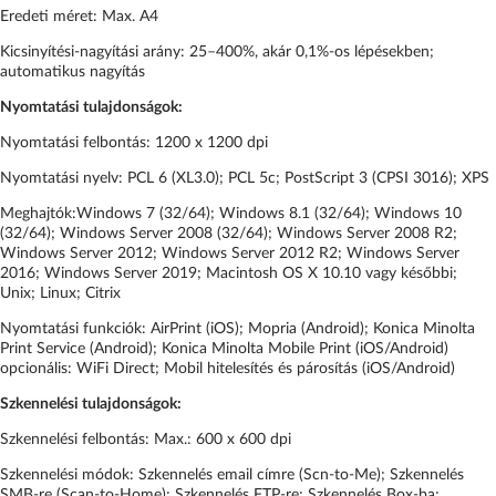
Eredeti méret: Max. A4
Kicsinyítési-nagyítási arány: 25–400%, akár 0,1%-os lépésekben;
automatikus nagyítás
Nyomtatási tulajdonságok:
Nyomtatási felbontás: 1200 x 1200 dpi
Nyomtatási nyelv: PCL 6 (XL3.0); PCL 5c; PostScript 3 (CPSI 3016); XPS
Meghajtók:Windows 7 (32/64); Windows 8.1 (32/64); Windows 10
(32/64); Windows Server 2008 (32/64); Windows Server 2008 R2;
Windows Server 2012; Windows Server 2012 R2; Windows Server
2016; Windows Server 2019; Macintosh OS X 10.10 vagy későbbi;
Unix; Linux; Citrix
Nyomtatási funkciók: AirPrint (iOS); Mopria (Android); Konica Minolta
Print Service (Android); Konica Minolta Mobile Print (iOS/Android)
opcionális: WiFi Direct; Mobil hitelesítés és párosítás (iOS/Android)
Szkennelési tulajdonságok:
Szkennelési felbontás: Max.: 600 x 600 dpi
Szkennelési módok: Szkennelés email címre (Scn-to-Me); Szkennelés
SMB-re (Scan-to-Home); Szkennelés FTP-re; Szkennelés Box-ba;