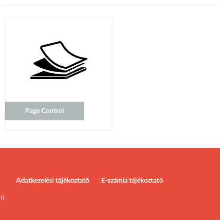
Page Control
Adatkezelési tájékoztató
E-számla tájékoztató
m)