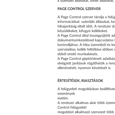
a számláló állásokat, toner állásokat,
PAGE CONTROL SZERVER
A Page Control szerver tárolja a fe
információkat: számláló állásokat, ke
hibajavításig eltelt időt. A rendszer
készülékeket, kifogyó kellékeket.
A Page Control által összegyűjtött a
dokumentumkezeléssel kapcsolatos kö
kontrolljához. A hiba üzenetből és ke
szervizelése, kellék feltöltése időben
ebből eredő munkakiesés.
A Page Control géptörténeti adatbázis
elvégzett javítások rögzíthetők a ren
ellenőrzését, nyomon követését is.
ÉRTESÍTÉSEK, RIASZTÁSOK
A felügyeleti megoldásban beállítha
események
esetén.
A rendszer alkalmas akár több üzeme
Control felügyeleti
megoldást alkalmazó szervezet több 