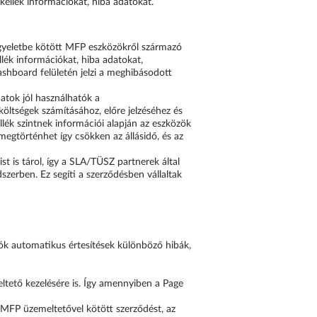
 kellék információkat, hiba adatokat.
lügyeletbe kötött MFP eszközökről származó
llék információkat, hiba adatokat,
 dashboard felületén jelzi a meghibásodott
datok jól használhatók a
ltségek számításához, előre jelzéséhez és
llék szintnek információi alapján az eszközök
 megtörténhet így csökken az állásidő, és az
t is tárol, így a SLA/TÜSZ partnerek által
dszerben. Ez segíti a szerződésben vállaltak
tók automatikus értesítések különböző hibák,
ltető kezelésére is. Így amennyiben a Page
MFP üzemeltetővel kötött szerződést, az