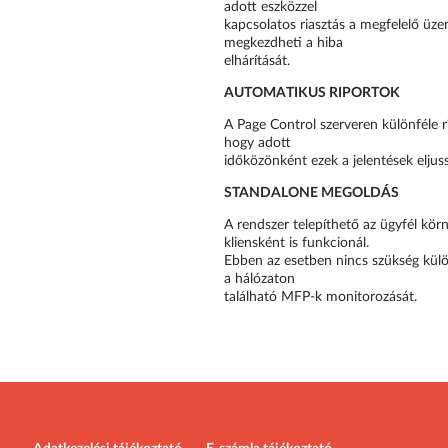
adott eszközzel
kapcsolatos riasztás a megfelelő üzem
megkezdheti a hiba
elhárítását.
AUTOMATIKUS RIPORTOK
A Page Control szerveren különféle ri
hogy adott
időközönként ezek a jelentések eljus
STANDALONE MEGOLDÁS
A rendszer telepíthető az ügyfél kör
kliensként is funkcionál.
Ebben az esetben nincs szükség külö
a hálózaton
található MFP-k monitorozását.