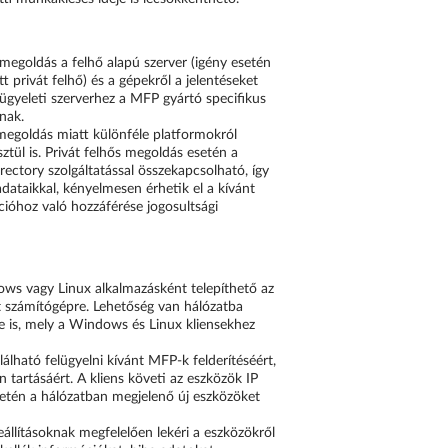
megoldás a felhő alapú szerver (igény esetén
t privát felhő) és a gépekről a jelentéseket
lügyeleti szerverhez a MFP gyártó specifikus
nak.
 megoldás miatt különféle platformokról
ztül is. Privát felhős megoldás esetén a
rectory szolgáltatással összekapcsolható, így
dataikkal, kényelmesen érhetik el a kívánt
ációhoz való hozzáférése jogosultsági
ws vagy Linux alkalmazásként telepíthető az
t számítógépre. Lehetőség van hálózatba
re is, mely a Windows és Linux kliensekhez
lálható felügyelni kívánt MFP-k felderítéséért,
 tartásáért. A kliens követi az eszközök IP
esetén a hálózatban megjelenő új eszközöket
beállításoknak megfelelően lekéri a eszközökről