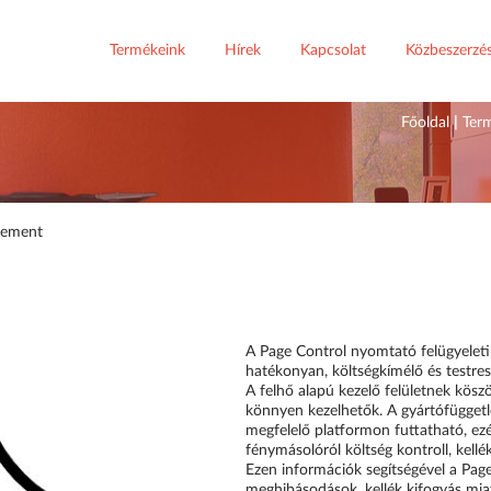
Termékeink
Hírek
Kapcsolat
Közbeszerzé
Főoldal
|
Ter
gement
A Page Control nyomtató felügyelet
hatékonyan, költségkímélő és testr
A felhő alapú kezelő felületnek kösz
könnyen kezelhetők. A gyártófüggetle
megfelelő platformon futtatható, ez
fénymásolóról költség kontroll, kellé
Ezen információk segítségével a Page 
meghibásodások, kellék kifogyás miat