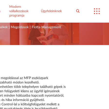
Modern
s
vállalkozások
Ügyfeleinknek
programja
mékek
|
Megoldások
|
Flotta Management
i megoldással az MFP eszközpark
eszabható módon kezelhető.
önhetően több telephelyen található gépek is
n felügyeleti kliens az ügyfél igényeinek
ért minden hálózatba kapcsolt nyomtatóról,
k és hiba információ gyűjthető.
Control-lal a költségfelügyelet mellett a
ti munkakiesés ideje is lecsökkenthető.