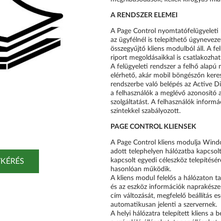
A RENDSZER ELEMEI
A Page Control nyomtatófelügyeleti 
az ügyfélnél is telepíthető úgynevezet
összegyűjtő kliens modulból áll. A fe
riport megoldásaikkal is csatlakozhat
A felügyeleti rendszer a felhő alapú
elérhető, akár mobil böngészőn keres
rendszerbe való belépés az Active Di
a felhasználók a meglévő azonosító a
szolgáltatást. A felhasználók inform
szintekkel szabályozott.
PAGE CONTROL KLIENSEK
A Page Control kliens modulja Windo
adott telephelyen hálózatba kapcsol
kapcsolt egyedi céleszköz telepítésé
KÉRÉS
hasonlóan működik.
A kliens modul felelős a hálózaton ta
és az eszköz információk naprakészen
cím változását, megfelelő beállítás 
automatikusan jelenti a szervernek.
A helyi hálózatra telepített kliens a 