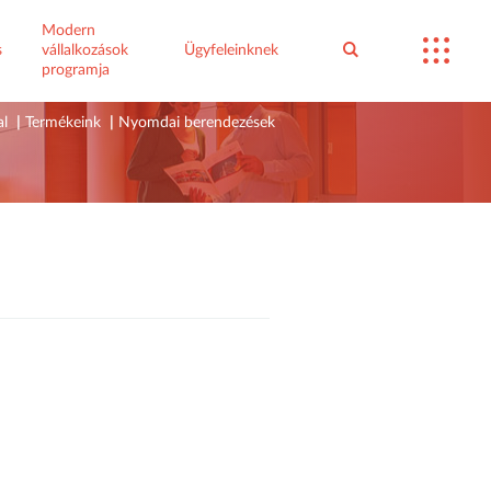
Modern
s
vállalkozások
Ügyfeleinknek
programja
al
|
Termékeink
|
Nyomdai berendezések