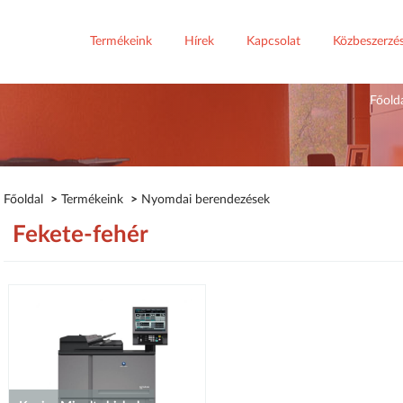
Termékeink
Hírek
Kapcsolat
Közbeszerzé
Főold
Főoldal
>
Termékeink
>
Nyomdai berendezések
Fekete-fehér