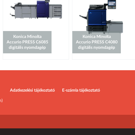
Konica Minolta
Konica Minolta
Accurio PRESS C6085
Accurio PRESS C4080
digitális nyomdagép
digitális nyomdagép
Adatkezelési tájékoztató
E-számla tájékoztató
m)