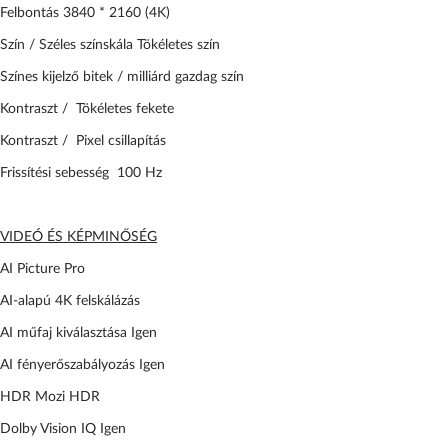
Felbontás 3840 * 2160 (4K)
Szín / Széles színskála Tökéletes szín
Színes kijelző bitek / milliárd gazdag szín
Kontraszt / Tökéletes fekete
Kontraszt / Pixel csillapítás
Frissítési sebesség 100 Hz
VIDEÓ ÉS KÉPMINŐSÉG
AI Picture Pro
AI-alapú 4K felskálázás
AI műfaj kiválasztása Igen
AI fényerőszabályozás Igen
HDR Mozi HDR
Dolby Vision IQ Igen