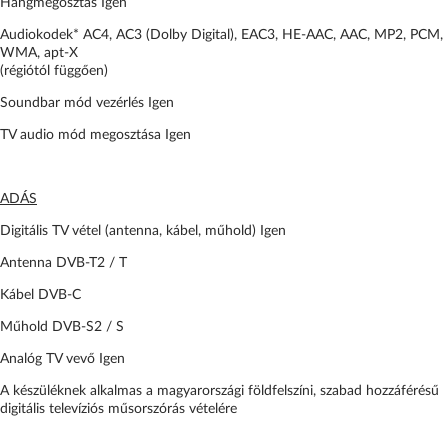
Hangmegosztás Igen
Audiokodek* AC4, AC3 (Dolby Digital), EAC3, HE-AAC, AAC, MP2, PCM,
WMA, apt-X
(régiótól függően)
Soundbar mód vezérlés Igen
TV audio mód megosztása Igen
ADÁS
Digitális TV vétel (antenna, kábel, műhold) Igen
Antenna DVB-T2 / T
Kábel DVB-C
Műhold DVB-S2 / S
Analóg TV vevő Igen
A készüléknek alkalmas a magyarországi földfelszíni, szabad hozzáférésű
digitális televíziós műsorszórás vételére