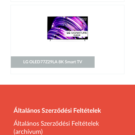
LG OLED77Z29LA 8K Smart TV
Általános Szerződési Feltételek
Általános Szerződési Feltételek
(archívum)