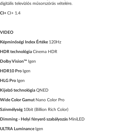
digitális televíziós műsorszórás vételére.
CI+
CI+ 1.4
VIDEO
Képminőségi Index Értéke
120Hz
HDR technológia
Cinema HDR
Dolby Vision™
Igen
HDR10 Pro
Igen
HLG Pro
Igen
Kijelző technológia
QNED
Wide Color Gamut
Nano Color Pro
Színmélység
10bit (Billion Rich Color)
Dimming - Helyi fényerő szabályozás
MiniLED
ULTRA Luminance
Igen