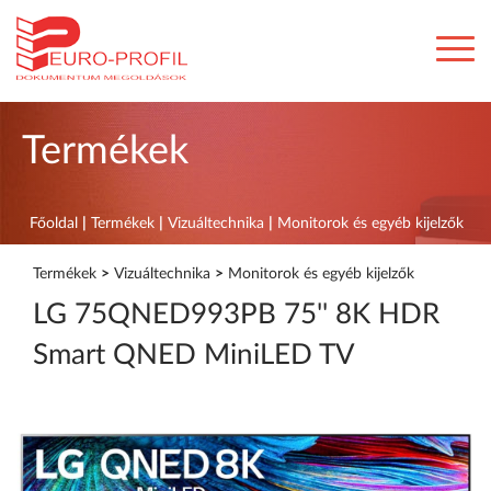
Termékek
Főoldal
|
Termékek
|
Vizuáltechnika
|
Monitorok és egyéb kijelzők
Termékek
>
Vizuáltechnika
>
Monitorok és egyéb kijelzők
LG 75QNED993PB 75'' 8K HDR
Smart QNED MiniLED TV