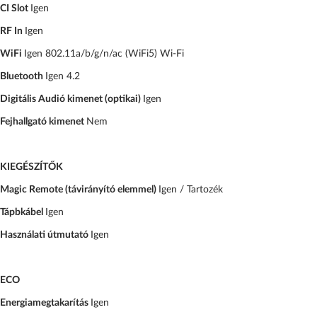
CI Slot
Igen
RF In
Igen
WiFi
Igen 802.11a/b/g/n/ac (WiFi5) Wi-Fi
Bluetooth
Igen 4.2
Digitális Audió kimenet (optikai)
Igen
Fejhallgató kimenet
Nem
KIEGÉSZÍTŐK
Magic Remote (távirányító elemmel)
Igen / Tartozék
Tápbkábel
Igen
Használati útmutató
Igen
ECO
Energiamegtakarítás
Igen