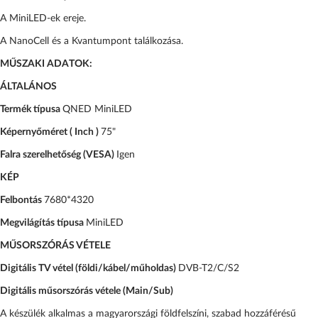
A MiniLED-ek ereje.
A NanoCell és a Kvantumpont találkozása.
MŰSZAKI ADATOK:
ÁLTALÁNOS
Termék típusa
QNED MiniLED
Képernyőméret ( Inch )
75"
Falra szerelhetőség (VESA)
Igen
KÉP
Felbontás
7680*4320
Megvilágítás típusa
MiniLED
MŰSORSZÓRÁS VÉTELE
Digitális TV vétel (földi/kábel/műholdas)
DVB-T2/C/S2
Digitális műsorszórás vétele (Main/Sub)
A készülék alkalmas a magyarországi földfelszíni, szabad hozzáférésű