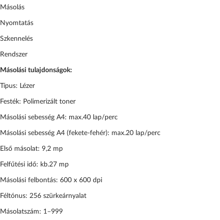
Másolás
Nyomtatás
Szkennelés
Rendszer
Másolási tulajdonságok:
Típus: Lézer
Festék: Polimerizált toner
Másolási sebesség A4: max.40 lap/perc
Másolási sebesség A4 (fekete-fehér): max.20 lap/perc
Első másolat: 9,2 mp
Felfűtési idő: kb.27 mp
Másolási felbontás: 600 x 600 dpi
Féltónus: 256 szürkeárnyalat
Másolatszám: 1–999