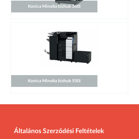
Konica Minolta bizhub 360i
Konica Minolta bizhub 550i
Általános Szerződési Feltételek