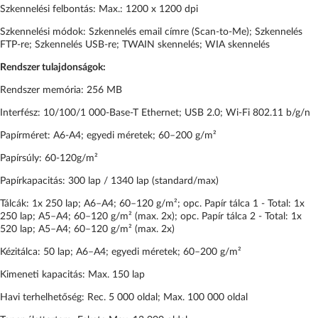
Szkennelési felbontás: Max.: 1200 x 1200 dpi
Szkennelési módok: Szkennelés email címre (Scan-to-Me); Szkennelés
FTP-re; Szkennelés USB-re; TWAIN skennelés; WIA skennelés
Rendszer tulajdonságok:
Rendszer memória: 256 MB
Interfész: 10/100/1 000-Base-T Ethernet; USB 2.0; Wi-Fi 802.11 b/g/n
Papírméret: A6-A4; egyedi méretek; 60–200 g/m²
Papírsúly: 60-120g/m²
Papírkapacitás: 300 lap / 1340 lap (standard/max)
Tálcák: 1x 250 lap; A6–A4; 60–120 g/m²; opc. Papír tálca 1 - Total: 1x
250 lap; A5–A4; 60–120 g/m² (max. 2x); opc. Papír tálca 2 - Total: 1x
520 lap; A5–A4; 60–120 g/m² (max. 2x)
Kézitálca: 50 lap; A6–A4; egyedi méretek; 60–200 g/m²
Kimeneti kapacitás: Max. 150 lap
Havi terhelhetőség: Rec. 5 000 oldal; Max. 100 000 oldal