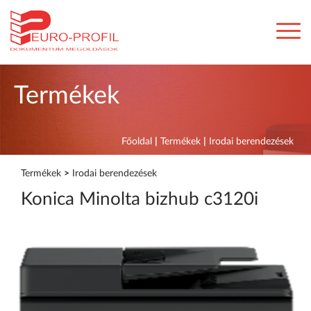
Termékek
Főoldal
|
Termékek
|
Irodai berendezések
Termékek
>
Irodai berendezések
Konica Minolta bizhub c3120i