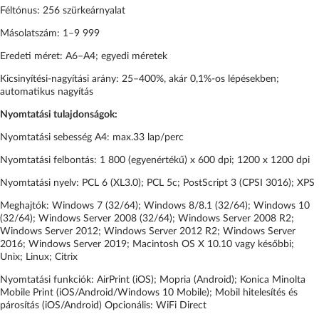
Féltónus: 256 szürkeárnyalat
Másolatszám: 1–9 999
Eredeti méret: A6–A4; egyedi méretek
Kicsinyítési-nagyítási arány: 25–400%, akár 0,1%-os lépésekben;
automatikus nagyítás
Nyomtatási tulajdonságok:
Nyomtatási sebesség A4: max.33 lap/perc
Nyomtatási felbontás: 1 800 (egyenértékű) x 600 dpi; 1200 x 1200 dpi
Nyomtatási nyelv: PCL 6 (XL3.0); PCL 5c; PostScript 3 (CPSI 3016); XPS
Meghajtók: Windows 7 (32/64); Windows 8/8.1 (32/64); Windows 10
(32/64); Windows Server 2008 (32/64); Windows Server 2008 R2;
Windows Server 2012; Windows Server 2012 R2; Windows Server
2016; Windows Server 2019; Macintosh OS X 10.10 vagy későbbi;
Unix; Linux; Citrix
Nyomtatási funkciók: AirPrint (iOS); Mopria (Android); Konica Minolta
Mobile Print (iOS/Android/Windows 10 Mobile); Mobil hitelesítés és
párosítás (iOS/Android) Opcionális: WiFi Direct