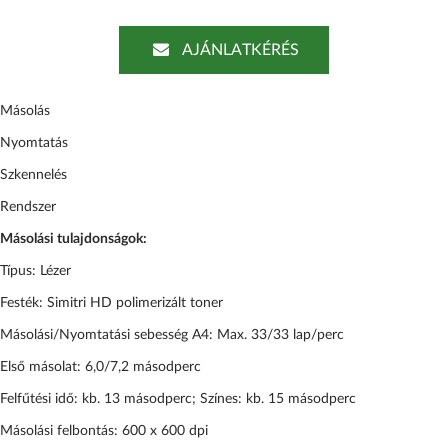
AJÁNLATKÉRÉS
Másolás
Nyomtatás
Szkennelés
Rendszer
Másolási tulajdonságok:
Típus: Lézer
Festék: Simitri HD polimerizált toner
Másolási/Nyomtatási sebesség A4: Max. 33/33 lap/perc
Első másolat: 6,0/7,2 másodperc
Felfűtési idő: kb. 13 másodperc; Színes: kb. 15 másodperc
Másolási felbontás: 600 x 600 dpi