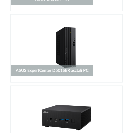
ASUS ExpertCenter D501SER asztali PC