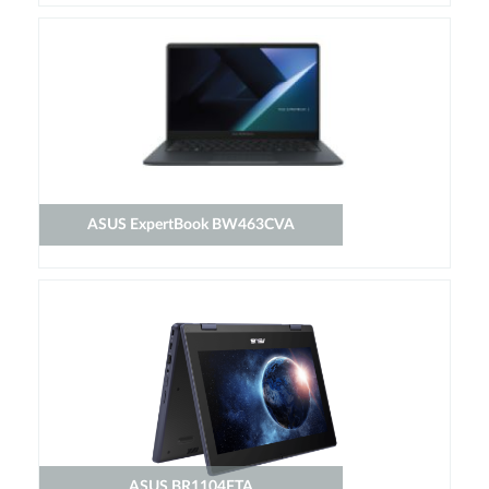
ASUS ExpertBook BW463CVA
ASUS BR1104FTA