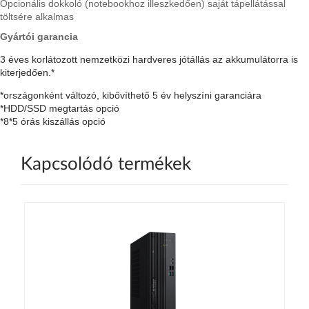
Opcionális dokkoló (notebookhoz illeszkedően) saját tápellátással
töltsére alkalmas
Gyártói garancia
3 éves korlátozott nemzetközi hardveres jótállás az akkumulátorra is
kiterjedően.*
*országonként változó, kibővíthető 5 év helyszíni garanciára
*HDD/SSD megtartás opció
*8*5 órás kiszállás opció
Kapcsolódó termékek