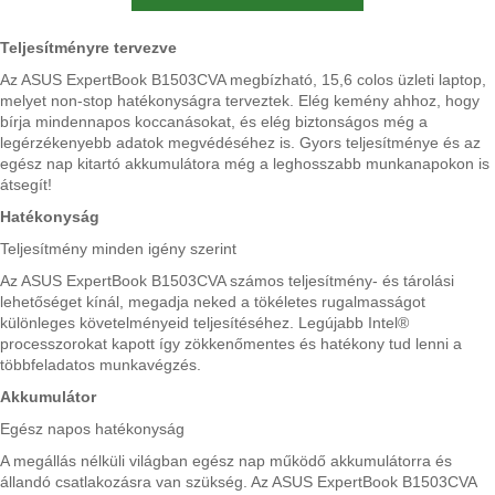
Teljesítményre tervezve
Az ASUS ExpertBook B1503CVA megbízható, 15,6 colos üzleti laptop,
melyet non-stop hatékonyságra terveztek. Elég kemény ahhoz, hogy
bírja mindennapos koccanásokat, és elég biztonságos még a
legérzékenyebb adatok megvédéséhez is. Gyors teljesítménye és az
egész nap kitartó akkumulátora még a leghosszabb munkanapokon is
átsegít!
Hatékonyság
Teljesítmény minden igény szerint
Az ASUS ExpertBook B1503CVA számos teljesítmény- és tárolási
lehetőséget kínál, megadja neked a tökéletes rugalmasságot
különleges követelményeid teljesítéséhez. Legújabb Intel®
processzorokat kapott így zökkenőmentes és hatékony tud lenni a
többfeladatos munkavégzés.
Akkumulátor
Egész napos hatékonyság
A megállás nélküli világban egész nap működő akkumulátorra és
állandó csatlakozásra van szükség. Az ASUS ExpertBook B1503CVA