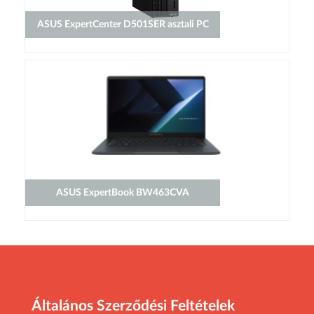
ASUS ExpertCenter D501SER asztali PC
ASUS ExpertBook BW463CVA
Általános Szerződési Feltételek