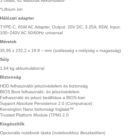
3 cellás, 42 wattórás Akkumulátor*
*Lithium ion
Hálózati adapter
TYPE-C, 65W AC Adapter, Output: 20V DC, 3.25A, 65W, Input:
100~240V AC 50/60Hz universal
Méretek
35,95 x 232,2 x 19.9 ~ mm (szélesség x mélység x magasság)
Súly
1,64 kg akkumulátorral
Biztonság
HDD felhasználói jelszóvédelem és biztonság
BIOS Boot felhasználó- és jelszóvédelem
Felhasználó és jelszó beállítása a BIOS-ban
Support Absolute Persistence 2.0 (Computrace)
Kensington Nano biztonsági foglalat™
Trusted Platform Module (TPM) 2.0
Kiegészítők
Opcionális notebook táska (notebookhoz illeszkedően)