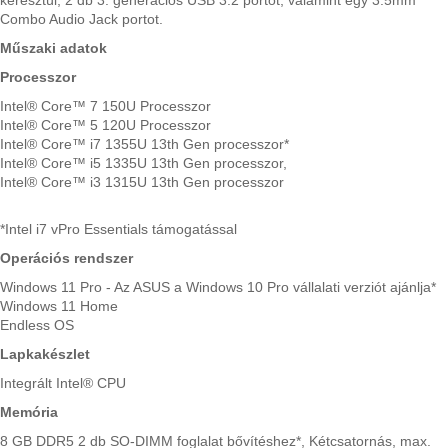
Combo Audio Jack portot.
Műszaki adatok
Processzor
Intel® Core™ 7 150U Processzor
Intel® Core™ 5 120U Processzor
Intel® Core™ i7 1355U 13th Gen processzor*
Intel® Core™ i5 1335U 13th Gen processzor,
Intel® Core™ i3 1315U 13th Gen processzor
*Intel i7 vPro Essentials támogatással
Operációs rendszer
Windows 11 Pro - Az ASUS a Windows 10 Pro vállalati verziót ajánlja*
Windows 11 Home
Endless OS
Lapkakészlet
Integrált Intel® CPU
Memória
8 GB DDR5 2 db SO-DIMM foglalat bővítéshez*, Kétcsatornás, max.