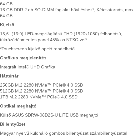
64 GB
16 GB DDR 2 db SO-DIMM foglalat bővítéshez*, Kétcsatornás, max.
64 GB
Kijelző
15,6" (16:9) LED-megvilágítású FHD (1920x1080) felbontású,
tükröződésmentes panel 45%-os NTSC-vel*
*Touchscreen kijelző opció rendelhető
Grafikus megjelenítés
Integrált Intel® UHD Grafika
Háttértár
256GB M.2 2280 NVMe™ PCIe® 4.0 SSD
512GB M.2 2280 NVMe™ PCIe® 4.0 SSD
1TB M.2 2280 NVMe™ PCIe® 4.0 SSD
Optikai meghajtó
Külső ASUS SDRW-08D2S-U LITE USB meghajtó
Billentyűzet
Magyar nyelvű különálló gombos billentyűzet számbillentyűzettel