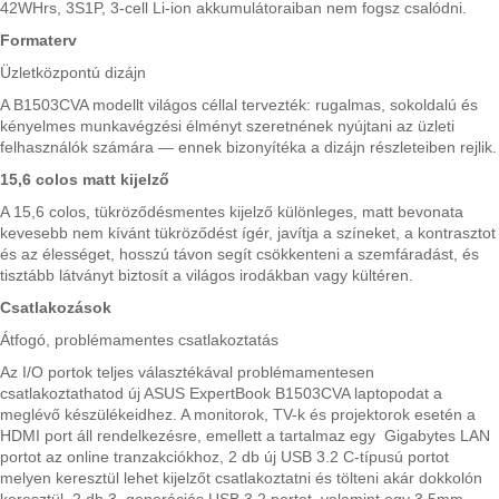
42WHrs, 3S1P, 3-cell Li-ion akkumulátoraiban nem fogsz csalódni.
Formaterv
Üzletközpontú dizájn
A B1503CVA modellt világos céllal tervezték: rugalmas, sokoldalú és
kényelmes munkavégzési élményt szeretnének nyújtani az üzleti
felhasználók számára — ennek bizonyítéka a dizájn részleteiben rejlik.
15,6 colos matt kijelző
A 15,6 colos, tükröződésmentes kijelző különleges, matt bevonata
kevesebb nem kívánt tükröződést ígér, javítja a színeket, a kontrasztot
és az élességet, hosszú távon segít csökkenteni a szemfáradást, és
tisztább látványt biztosít a világos irodákban vagy kültéren.
Csatlakozások
Átfogó, problémamentes csatlakoztatás
Az I/O portok teljes választékával problémamentesen
csatlakoztathatod új ASUS ExpertBook B1503CVA laptopodat a
meglévő készülékeidhez. A monitorok, TV-k és projektorok esetén a
HDMI port áll rendelkezésre, emellett a tartalmaz egy Gigabytes LAN
portot az online tranzakciókhoz, 2 db új USB 3.2 C-típusú portot
melyen keresztül lehet kijelzőt csatlakoztatni és tölteni akár dokkolón
keresztül, 2 db 3. generációs USB 3.2 portot, valamint egy 3.5mm