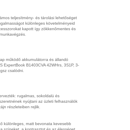
os teljesítmény- és tárolási lehetőséget
rugalmasságot különleges követelményeid
ocesszorokat kapott így zökkenőmentes és
s munkavégzés.
 nap működő akkumulátorra és állandó
US ExpertBook B1403CVA 42WHrs, 3S1P, 3-
gsz csalódni.
tervezték: rugalmas, sokoldalú és
eretnének nyújtani az üzleti felhasználók
n részleteiben rejlik.
lző különleges, matt bevonata kevesebb
 a színeket, a kontrasztot és az élességet,