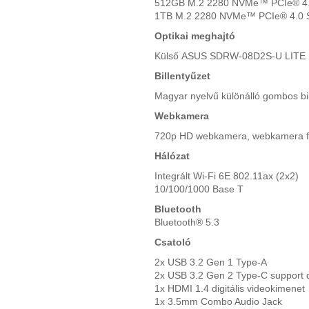
512GB M.2 2280 NVMe™ PCIe® 4
1TB M.2 2280 NVMe™ PCIe® 4.0
Optikai meghajtó
Külső ASUS SDRW-08D2S-U LITE 
Billentyűzet
Magyar nyelvű különálló gombos bil
Webkamera
720p HD webkamera, webkamera f
Hálózat
Integrált Wi-Fi 6E 802.11ax (2x2)
10/100/1000 Base T
Bluetooth
Bluetooth® 5.3
Csatoló
2x USB 3.2 Gen 1 Type-A
2x USB 3.2 Gen 2 Type-C support di
1x HDMI 1.4 digitális videokimenet
1x 3.5mm Combo Audio Jack