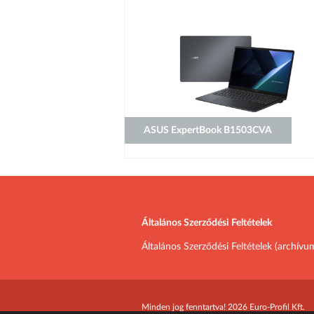
ASUS ExpertBook B1503CVA
Általános Szerződési Feltételek
Általános Szerződési Feltételek (archívu
Minden jog fenntartva! 2026 Euro-Profil Kft.