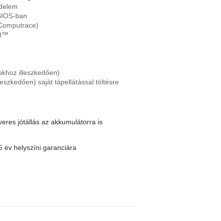
édelem
 BIOS-ban
(Computrace)
at™
okhoz illeszkedően)
eszkedően) saját tápellátással töltésre
eres jótállás az akkumulátorra is
5 év helyszíni garanciára