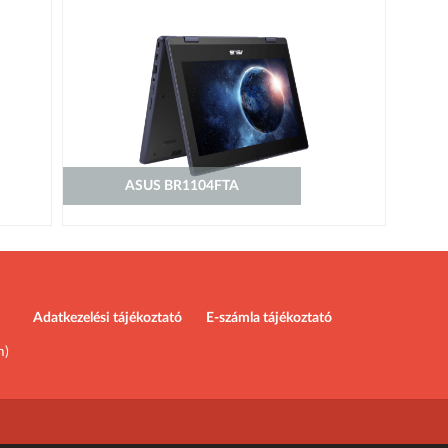
ASUS BR1104FTA
Adatkezelési tájékoztató
E-számla tájékoztató
m)