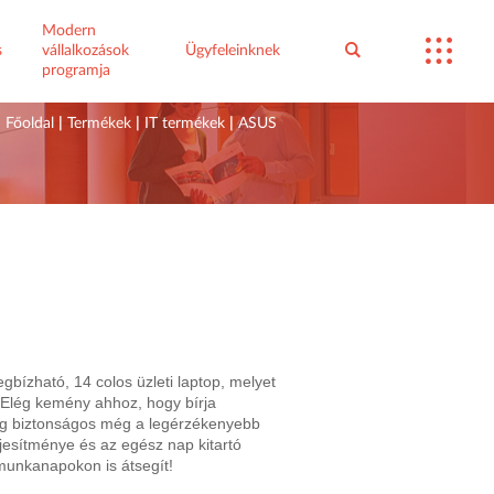
Modern
s
vállalkozások
Ügyfeleinknek
programja
Főoldal
|
Termékek
|
IT termékek
|
ASUS
zható, 14 colos üzleti laptop, melyet
 Elég kemény ahhoz, hogy bírja
g biztonságos még a legérzékenyebb
jesítménye és az egész nap kitartó
unkanapokon is átsegít!