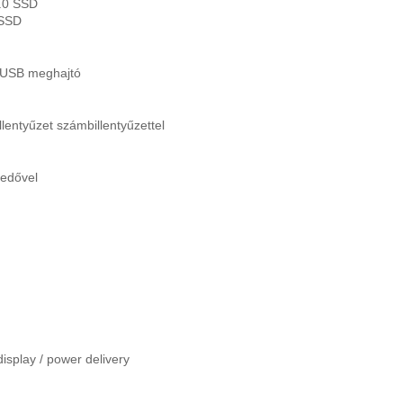
.0 SSD
 SSD
USB meghajtó
lentyűzet számbillentyűzettel
edővel
splay / power delivery