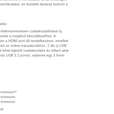
emfáradást, és tisztább látványt biztosít a
atás
 problémamentesen csatlakoztathatod új
odat a meglévő készülékeidhez. A
én a HDMI port áll rendelkezésre, emellett
ot az online tranzakciókhoz, 2 db új USB
lehet kijelzőt csatlakoztatni és tölteni akár
ciós USB 3.2 portot, valamint egy 3.5mm
rocesszor*
rocesszor,
rocesszor
sal