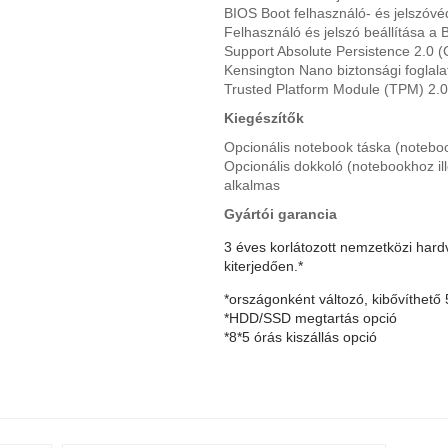
BIOS Boot felhasználó- és jelszóv
Felhasználó és jelszó beállítása a
Support Absolute Persistence 2.0 
Kensington Nano biztonsági foglal
Trusted Platform Module (TPM) 2.0
Kiegészítők
Opcionális notebook táska (notebo
Opcionális dokkoló
(notebookhoz ill
alkalmas
Gyártói garancia
3 éves korlátozott nemzetközi hardv
kiterjedően.*
*országonként változó, kibővíthető 
*HDD/SSD megtartás opció
*8*5 órás kiszállás opció