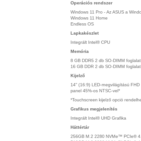
Operációs rendszer
Windows 11 Pro - Az ASUS a Windows
Windows 11 Home
Endless OS
Lapkakészlet
Integrált Intel® CPU
Memória
8 GB DDR5 2 db SO-DIMM foglalat 
16 GB DDR 2 db SO-DIMM foglalat 
Kijelző
14" (16:9) LED-megvilágítású FHD
panel 45%-os NTSC-vel*
*Touchscreen kijelző opció rendelh
Grafikus megjelenítés
Integrált Intel® UHD Grafika
Háttértár
256GB M.2 2280 NVMe™ PCIe® 4