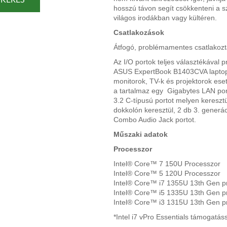
hosszú távon segít csökkenteni a sz
világos irodákban vagy kültéren.
Csatlakozások
Átfogó, problémamentes csatlakozt
Az I/O portok teljes választékával
ASUS ExpertBook B1403CVA laptop
monitorok, TV-k és projektorok eset
a tartalmaz egy Gigabytes LAN port
3.2 C-típusú portot melyen keresztül 
dokkolón keresztül, 2 db 3. generá
Combo Audio Jack portot.
Műszaki adatok
Processzor
Intel® Core™ 7 150U Processzor
Intel® Core™ 5 120U Processzor
Intel® Core™ i7 1355U 13th Gen p
Intel® Core™ i5 1335U 13th Gen p
Intel® Core™ i3 1315U 13th Gen p
*Intel i7 vPro Essentials támogatás