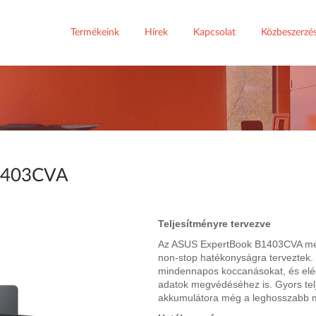
Termékeink
Hírek
Kapcsolat
Közbeszerzé
1403CVA
Teljesítményre tervezve
Az ASUS ExpertBook B1403CVA megbí
non-stop hatékonyságra terveztek.
mindennapos koccanásokat, és elé
adatok megvédéséhez is. Gyors tel
akkumulátora még a leghosszabb m