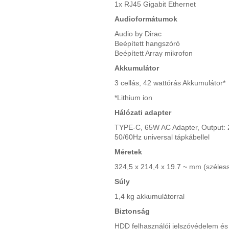
1x RJ45 Gigabit Ethernet
Audioformátumok
Audio by Dirac
Beépített hangszóró
Beépített Array mikrofon
Akkumulátor
3 cellás, 42 wattórás Akkumulátor*
*Lithium ion
Hálózati adapter
TYPE-C, 65W AC Adapter, Output: 
50/60Hz universal tápkábellel
Méretek
324,5 x 214,4 x 19.7 ~ mm (széle
Súly
1,4 kg akkumulátorral
Biztonság
HDD felhasználói jelszóvédelem és