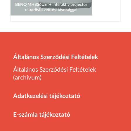
BENQ MH856UST+ Interaktív projector
ultrarövid vetítési távolsággal
Általános Szerződési Feltételek
Általános Szerződési Feltételek
(archívum)
Adatkezelési tájékoztató
E-számla tájékoztató