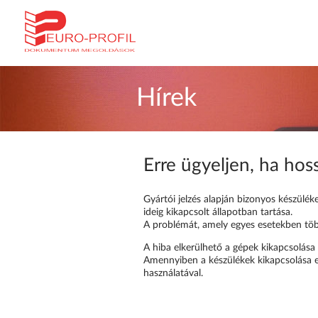
Hírek
Erre ügyeljen, ha hos
Gyártói jelzés alapján bizonyos készülé
ideig kikapcsolt állapotban tartása.
A problémát, amely egyes esetekben töb
A hiba elkerülhető a gépek kikapcsolása
Amennyiben a készülékek kikapcsolása elk
használatával.