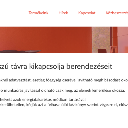
Termékeink
Hírek
Kapcsolat
Közbeszerzé
szú távra kikapcsolja berendezéseit
keknél adatvesztést, esetleg főegység cserével javítható meghibásodást 
b munkaórás javítással oldható csak meg, az elemek lemerülése okozza.
 helyett azok energiatakarékos módban tartásával.
erülhetetlen, kérjük azt a felhasználói kézikönyv szerint végezze el, elősz