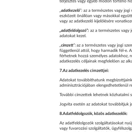
terjesztés vagy egyéb módon történő hozz
„
adatkezelő
”:
az a természetes vagy jogi 
eszközeit önállóan vagy másokkal együtt 
vagy az adatkezelő kijelölésére vonatko
„adatfeldolgozó”:
az a természetes vagy j
adatokat kezel.
„
címzett
”:
az a természetes vagy jogi sze
függetlenül attól, hogy harmadik fél-e. 
férhetnek hozzá személyes adatokhoz, ne
adatkezelés céljainak megfelelően az a
7.
Az adatkezelés címzettjei:
Adatokat továbbíthatunk megbízottjaink (
adminisztrációjában elengedhetetlenül r
További címzettek lehetnek közhatalmi s
Jogvita esetén az adatokat továbbítjuk j
8.
Adatfeldolgozók, közös adatkezelők:
Az adatfeldolgozók szolgáltatásokat nyúj
vagy fuvarozási szolgáltatók, ügyfélszol