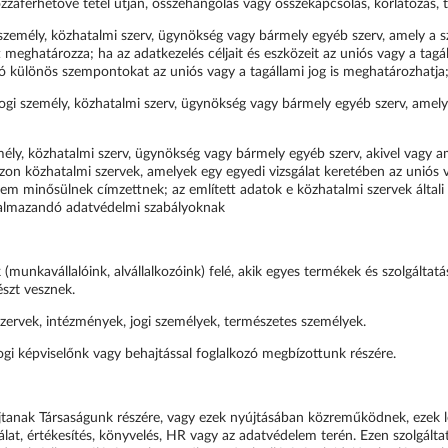
áférhetővé tétel útján, összehangolás vagy összekapcsolás, korlátozás, tö
személy, közhatalmi szerv, ügynökség vagy bármely egyéb szerv, amely a s
meghatározza; ha az adatkezelés céljait és eszközeit az uniós vagy a tagá
zó különös szempontokat az uniós vagy a tagállami jog is meghatározhatja
ogi személy, közhatalmi szerv, ügynökség vagy bármely egyéb szerv, amel
mély, közhatalmi szerv, ügynökség vagy bármely egyéb szerv, akivel vagy am
Azon közhatalmi szervek, amelyek egy egyedi vizsgálat keretében az uniós 
m minősülnek címzettnek; az említett adatok e közhatalmi szervek általi k
lkalmazandó adatvédelmi szabályoknak
munkavállalóink, alvállalkozóink) felé, akik egyes termékek és szolgálta
észt vesznek.
zervek, intézmények, jogi személyek, természetes személyek.
ogi képviselőnk vagy behajtással foglalkozó megbízottunk részére.
tanak Társaságunk részére, vagy ezek nyújtásában közreműködnek, ezek lehe
gálat, értékesítés, könyvelés, HR vagy az adatvédelem terén. Ezen szolgál