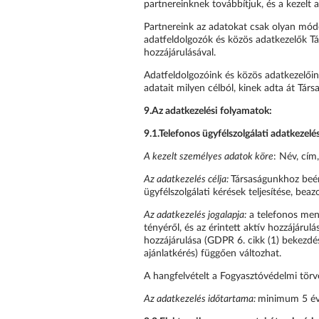
partnereinknek továbbítjuk, és a kezelt 
Partnereink az adatokat csak olyan módo
adatfeldolgozók és közös adatkezelők Tá
hozzájárulásával.
Adatfeldolgozóink és közös adatkezelői
adatait milyen célból, kinek adta át Tár
9.
Az adatkezelési folyamatok:
9.1.
Telefonos ügyfélszolgálati adatkezelé
A kezelt személyes adatok köre
: Név, cím
Az adatkezelés célja:
Társaságunkhoz beér
ügyfélszolgálati kérések teljesítése, beaz
Az adatkezelés jogalapja:
a telefonos menü
tényéről, és az érintett aktív hozzájár
hozzájárulása (GDPR 6. cikk (1) bekezdés
ajánlatkérés) függően változhat.
A hangfelvételt a Fogyasztóvédelmi törvén
Az adatkezelés időtartama:
minimum 5 év (