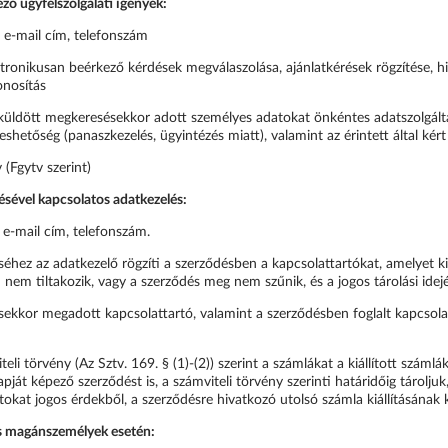
ző ügyfélszolgálati igények:
, e-mail cím, telefonszám
tronikusan beérkező kérdések megválaszolása, ajánlatkérések rögzítése, h
onosítás
l küldött megkeresésekkor adott személyes adatokat önkéntes adatszolgált
eshetőség (panaszkezelés, ügyintézés miatt), valamint az érintett által kért 
(Fgytv szerint)
ésével kapcsolatos adatkezelés:
 e-mail cím, telefonszám.
éséhez az adatkezelő rögzíti a szerződésben a kapcsolattartókat, amelyet ki
n nem tiltakozik, vagy a szerződés meg nem szűnik, és a jogos tárolási ide
sekkor megadott kapcsolattartó, valamint a szerződésben foglalt kapcsola
teli törvény (Az Sztv. 169. § (1)-(2)) szerint a számlákat a kiállított számlá
lapját képező szerződést is, a számviteli törvény szerinti határidőig táro
tokat jogos érdekből, a szerződésre hivatkozó utolsó számla kiállításának 
és magánszemélyek esetén: