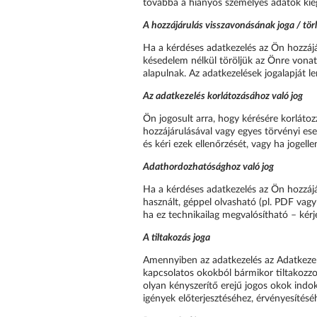
továbbá a hiányos személyes adatok kieg
A hozzájárulás visszavonásának joga / törl
Ha a kérdéses adatkezelés az Ön hozzájá
késedelem nélkül töröljük az Önre vona
alapulnak. Az adatkezelések jogalapját l
Az adatkezelés korlátozásához való jog
Ön jogosult arra, hogy kérésére korlátoz
hozzájárulásával vagy egyes törvényi ese
és kéri ezek ellenőrzését, vagy ha jogell
Adathordozhatósághoz való jog
Ha a kérdéses adatkezelés az Ön hozzájár
használt, géppel olvasható (pl. PDF va
ha ez technikailag megvalósítható – kérj
A tiltakozás joga
Amennyiben az adatkezelés az Adatkezelő
kapcsolatos okokból bármikor tiltakozzon
olyan kényszerítő erejű jogos okok indok
igények előterjesztéséhez, érvényesíté