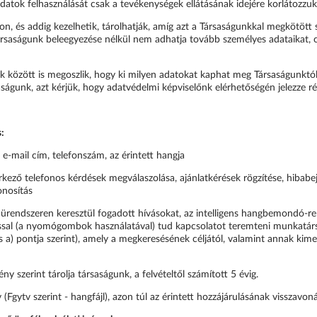
adatok felhasználását csak a tevékenységek ellátásának idejére korlátozzuk
n, és addig kezelhetik, tárolhatják, amíg azt a Társaságunkkal megkötött 
rsaságunk beleegyezése nélkül nem adhatja tovább személyes adataikat, c
nk között is megoszlik, hogy ki milyen adatokat kaphat meg Társaságunkt
saságunk, azt kérjük, hogy adatvédelmi képviselőnk elérhetőségén jelezze r
s:
, e-mail cím, telefonszám, az érintett hangja
kező telefonos kérdések megválaszolása, ajánlatkérések rögzítése, hibabej
onosítás
rendszeren keresztül fogadott hívásokat, az intelligens hangbemondó-ren
ulással (a nyomógombok használatával) tud kapcsolatot teremteni munkatárs
 a) pontja szerint), amely a megkeresésének céljától, valamint annak kime
y szerint tárolja társaságunk, a felvételtől számított 5 évig.
Fgytv szerint - hangfájl), azon túl az érintett hozzájárulásának visszavoná