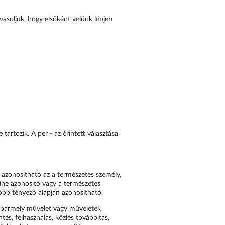
asoljuk, hogy elsőként velünk lépjen
 tartozik. A per - az érintett választása
 azonosítható az a természetes személy,
ine azonosító vagy a természetes
 több tényező alapján azonosítható.
 bármely művelet vagy műveletek
ntés, felhasználás, közlés továbbítás,