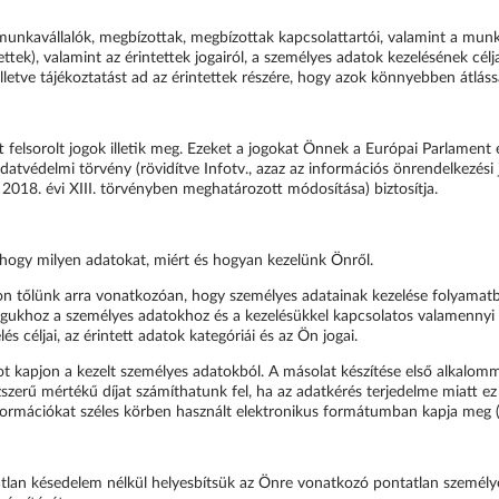
t munkavállalók, megbízottak, megbízottak kapcsolattartói, valamint a mun
ttek), valamint az érintettek jogairól, a személyes adatok kezelésének céljai
a, illetve tájékoztatást ad az érintettek részére, hogy azok könnyebben átlás
tt felsorolt jogok illetik meg. Ezeket a jogokat Önnek a Európai Parlamen
atvédelmi törvény (rövidítve Infotv., azaz az információs önrendelkezési
a 2018. évi XIII. törvényben meghatározott módosítása) biztosítja.
, hogy milyen adatokat, miért és hogyan kezelünk Önről.
pjon tőlünk arra vonatkozóan, hogy személyes adatainak kezelése folyamatb
agukhoz a személyes adatokhoz és a kezelésükkel kapcsolatos valamennyi
és céljai, az érintett adatok kategóriái és az Ön jogai.
t kapjon a kezelt személyes adatokból. A másolat készítése első alkalomm
zszerű mértékű díjat számíthatunk fel, ha az adatkérés terjedelme miatt ez
nformációkat széles körben használt elektronikus formátumban kapja me
atlan késedelem nélkül helyesbítsük az Önre vonatkozó pontatlan személy