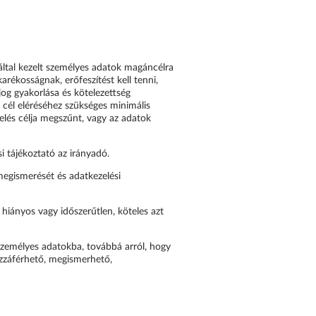
 által kezelt személyes adatok magáncélra
arékosságnak, erőfeszítést kell tenni,
og gyakorlása és kötelezettség
 a cél eléréséhez szükséges minimális
elés célja megszűnt, vagy az adatok
i tájékoztató az irányadó.
 megismerését és adatkezelési
 hiányos vagy időszerűtlen, köteles azt
zemélyes adatokba, továbbá arról, hogy
hozzáférhető, megismerhető,