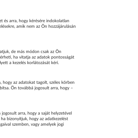
t és arra, hogy kérésére indokolatlan
elésekre, amik nem az Ön hozzájárulásán
olhatjuk, de más módon csak az Ön
érheti, ha vitatja az adatok pontosságát
yett a kezelés korlátozását kéri.
a, hogy az adatokat tagolt, széles körben
ítsa. Ön továbbá jogosult arra, hogy –
ogosult arra, hogy a saját helyzetével
ha bizonyítjuk, hogy az adatkezelést
ágaival szemben, vagy amelyek jogi