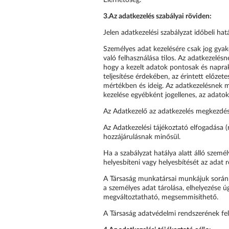
3.
Az adatkezelés szabályai röviden:
Jelen adatkezelési szabályzat időbeli hat
Személyes adat kezelésére csak jog gyako
való felhasználása tilos. Az adatkezelés
hogy a kezelt adatok pontosak és naprak
teljesítése érdekében, az érintett előzet
mértékben és ideig. Az adatkezelésnek m
kezelése egyébként jogellenes, az adatok
Az Adatkezelő az adatkezelés megkezdések
Az Adatkezelési tájékoztató elfogadása (
hozzájárulásnak minősül.
Ha a szabályzat hatálya alatt álló személ
helyesbíteni vagy helyesbítését az adat 
A Társaság munkatársai munkájuk során 
a személyes adat tárolása, elhelyezése ú
megváltoztatható, megsemmisíthető.
A Társaság adatvédelmi rendszerének felü