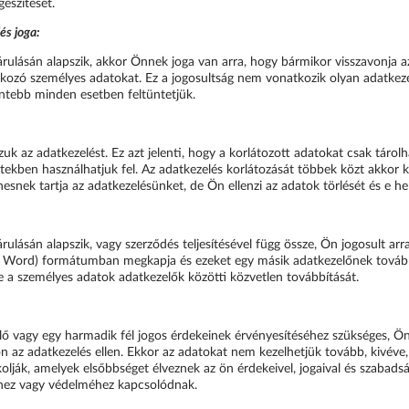
észítését.
és joga:
rulásán alapszik, akkor Önnek joga van arra, hogy bármikor visszavonja az
tkozó személyes adatokat. Ez a jogosultság nem vonatkozik olyan adatkez
entebb minden esetben feltüntetjük.
zuk az adatkezelést. Ez azt jelenti, hogy a korlátozott adatokat csak tár
tekben használhatjuk fel. Az adatkezelés korlátozását többek közt akkor k
enesnek tartja az adatkezelésünket, de Ön ellenzi az adatok törlését és e hel
ulásán alapszik, vagy szerződés teljesítésével függ össze, Ön jogosult arr
gy Word) formátumban megkapja és ezeket egy másik adatkezelőnek tovább
e a személyes adatok adatkezelők közötti közvetlen továbbítását.
 vagy egy harmadik fél jogos érdekeinek érvényesítéséhez szükséges, Ön j
 az adatkezelés ellen. Ekkor az adatokat nem kezelhetjük tovább, kivéve, 
olják, amelyek elsőbbséget élveznek az ön érdekeivel, jogaival és szabads
séhez vagy védelméhez kapcsolódnak.