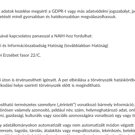
 adatok kezelése megsérti a GDPR-t vagy más adatvédelmi jogszabályt, jav
vetését minél gyorsabban és hatékonyabban megválaszolhassuk.
rásával kapcsolatos panasszal a NAIH-hoz fordulhat:
ormációszabadság Hatóság (továbbiakban Hatóság)
Erzsébet fasor 22/C.
i úton is érvényesítheti igényét. A per elbírálása a törvényszék hatáskörébe
ózkodási helye szerinti törvényszék előtt is megindítható.
sítható természetes személyre („érintett”) vonatkozó bármely információ;
önösen valamely azonosító, például név, szám, helymeghatározó adat, onl
ellemi, gazdasági, kulturális vagy szociális azonosságára vonatkozó egy vagy
y adatállományokon automatizált vagy nem automatizált módon végzett
zerezés, tagolás, tárolás, átalakítás vagy megváltoztatás, lekérdezés, beteki