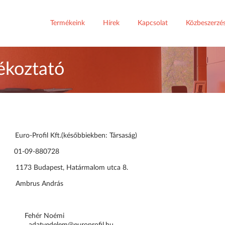
Termékeink
Hírek
Kapcsolat
Közbeszerzé
jékoztató
rofil Kft.(későbbiekben: Társaság)
 01-09-880728
Budapest, Határmalom utca 8.
Ambrus András
Fehér Noémi
delem@europrofil.hu