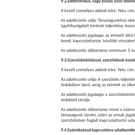
9.2.
Elektronikus, vagy postai úton beérke
A kezelt személyes adatok köre
: Név, cím
Az adatkezelés célja:
Társaságunkhoz elek
ügyfélszolgálati kérések teljesítése, beaz
Az adatkezelés jogalapja:
az érintett álta
kezeli, kapcsolattartás, későbbi visszaker
Az adatkezelés időtartama:
minimum 5 év 
9.3.
Szerződéskötéssel, szerződések kezel
A kezelt személyes adatok köre:
Név, cím,
Az adatkezelés célja:
A szerződés teljesít
érdekében tárol, amíg az érintett az elle
Az adatkezelés jogalapja:
a szerződésköté
érdekből tárolja.
Az adatkezelés időtartama:
mivel a számvi
társaságunk tárolni, ezért az annak joga
szerződésben foglalt kapcsolattartói ada
9.4.
Számlázással kapcsolatos adatkezel