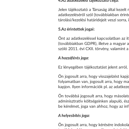
4.
Az adatkezelési tájékoztató célja:
Jelen tájékoztató a Társaság által kezel
adatkezeléséről szól (továbbiakban érinte
tárolási/kezelési határidejeit veszi sorr
5.
Az érintettek jogai:
Önt az adatkezeléssel kapcsolatban az i
(továbbiakban GDPR), illetve a magyar ad
szóló 2011. évi CXII. törvény, valamint 
A hozzáférés joga:
Ez lényegében tájékoztatást jelent arról
Ön jogosult arra, hogy visszajelzést ka
folyamatban van, jogosult arra, hogy m
kapjon. Ilyen információk pl. az adatkezel
Ön továbbá jogosult arra, hogy másolato
adminisztratív költségeinken alapuló, és
be kérelmet, joga van ahhoz, hogy az i
A helyesbítés joga:
Ön jogosult arra, hogy kérésére indokol