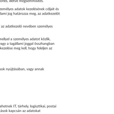
rlés, illetve megsemmisítés.
zemélyes adatok kezelésének céljait és
llami jog határozza meg, az adatkezelőt
;
y az adatkezelő nevében személyes
ellyel a személyes adatot közlik,
vagy a tagállami joggal összhangban
ezelése meg kell, hogy feleljen az
tások nyújtásában, vagy annak
tnek IT, tárhely, logisztikai, postai
tatások kapcsán az adatokat