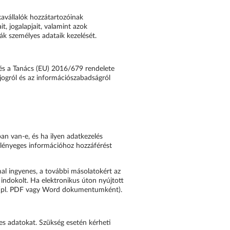
kavállalók hozzátartozóinak
t, jogalapjait, valamint azok
sák személyes adataik kezelését.
t és a Tanács (EU) 2016/679 rendelete
 jogról és az információszabadságról
an van-e, és ha ilyen adatkezelés
 lényeges információhoz hozzáférést
al ingyenes, a további másolatokért az
 indokolt. Ha elektronikus úton nyújtott
g (pl. PDF vagy Word dokumentumként).
es adatokat. Szükség esetén kérheti