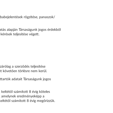
ibabejelentések rögzítése, panaszok/
atás alapján Társaságunk jogos érdekből
kérések teljesítése végett.
zárólag a szerződés teljesítése
jét követően törlésre nem kerül.
ttartók adatait Társaságunk jogos
k keltétől számított 8 évig köteles
ljuk, amelynek eredményeképp a
keltétől számított 8 évig megőrizzük.