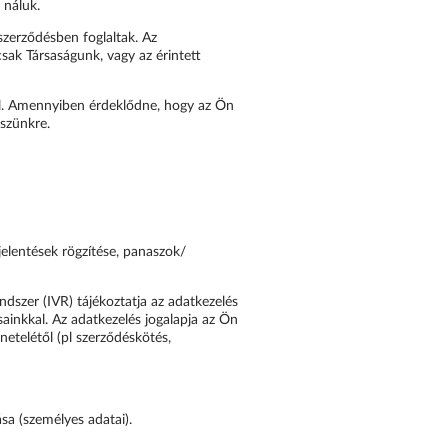
 náluk.
szerződésben foglaltak. Az
sak Társaságunk, vagy az érintett
ól. Amennyiben érdeklődne, hogy az Ön
észünkre.
elentések rögzítése, panaszok/
dszer (IVR) tájékoztatja az adatkezelés
ainkkal. Az adatkezelés jogalapja az Ön
netelétől (pl szerződéskötés,
sa (személyes adatai).