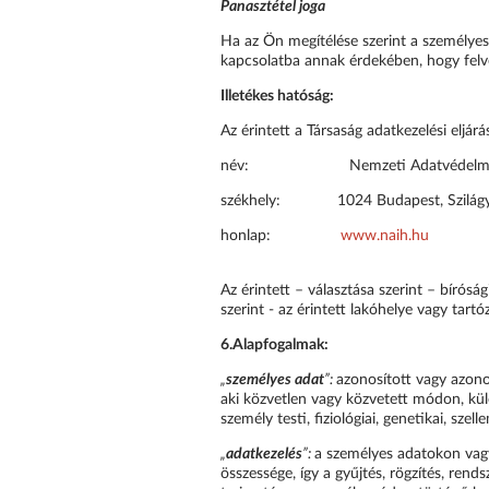
Panasztétel joga
Ha az Ön megítélése szerint a személyes
kapcsolatba annak érdekében, hogy fel
Illetékes hatóság:
Az érintett a Társaság adatkezelési eljá
név: Nemzeti Adatvédelmi és Inf
székhely: 1024 Budapest, Szilágyi 
honlap:
www.naih.hu
Az érintett – választása szerint – bíróság
szerint - az érintett lakóhelye vagy tart
6.
Alapfogalmak:
„
személyes adat
”:
azonosított vagy azono
aki közvetlen vagy közvetett módon, kül
személy testi, fiziológiai, genetikai, sz
„
adatkezelés
”:
a személyes adatokon vag
összessége, így a gyűjtés, rögzítés, rends