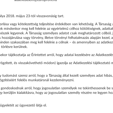
álya 2018. május 23-tól visszavonásig tart.
rlása vagy kötelezettség teljesítése érdekében van lehetőség. A Társaság
nek mindenkor meg kell felelnie az egyértelmű célhoz kötöttségnek, adattak
észek legyenek. A Társaság személyes adatot csak meghatározott célból, j
es hozzájárulása vagy törvény, illetve törvényi felhatalmazás alapján kezel,
inden szakaszában meg kell felelnie a célnak – és amennyiben az adatkez
 törlésre kerülnek.
or tájékoztatja az Érintettet arról, hogy adatai kezelésére az Adatkezelés
rögzített, és visszakövethető módon) igazolja az Adatkezelési tájékoztató
y tudomást szerez arról, hogy a Társaság által kezelt személyes adat hibás,
rögzítéséért felelős munkatársnál kezdeményezni.
gondoskodnak arról, hogy jogosulatlan személyek ne tekinthessenek be s
gy kerüljön kialakításra, hogy az jogosulatlan személy részére ne legyen 
gyeletét az ügyvezető látja el.