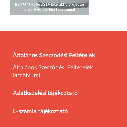
BENQ MH856UST+ Interaktív projector
ultrarövid vetítési távolsággal
Általános Szerződési Feltételek
Általános Szerződési Feltételek
(archívum)
Adatkezelési tájékoztató
E-számla tájékoztató