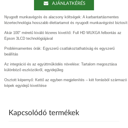
AJÁNLATKÉRÉS
Nyugodt munkavégzés és alacsony költségek: A karbantartásmentes
lézertechnológia hosszabb élettartamot és nyugodt munkavégzést biztosít
Akár 100" méretű kiváló lézeres kivetítő: Full HD WUXGA felbontás az
Epson 3LCD technológiájával
Problémamentes órák: Egyszerű csatlakoztathatóság és egyszerű
beállítás
Az integráció és az együttműködés növelése: Tartalom megosztása
különböző eszközökről, egyidejűleg
Osztott képernyő: Kettő az egyben megjelenítés – két forrásból származó
képek egyidejű kivetítése
Kapcsolódó termékek