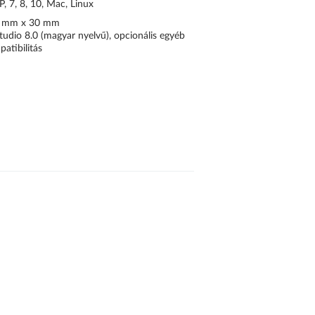
, 7, 8, 10, Mac, Linux
 mm x 30 mm
udio 8.0 (magyar nyelvű), opcionális egyéb
atibilitás