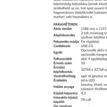
képminőség biztosítása (ennek köszö
érzékelhető az ún. hot-spot zavaró fé
hagyományos táblafilctollal (szárazon
marker) való használatra is.
PARAMÉTEREK
Aktív terület
1588 mm x 119
2 toll, műanyag to
Alapfelszerelés
szoftver letöltési 
Felszerelés módja
Fix rögzítésű
Csatlakozás
USB 2.0
Opcionális aktív to
Egyéb
opcionális hangre
Felhasználók
akár 4 egyidejűleg
Érintés szám
10
Érintési
32768 x 32768 p
képfelbontás
Vezérelhetőség
egér és gesztus e
Érzékelés
infra LED
kemény, írható vet
Felület anyaga
szárazon törölhet
Kijelző képarány
4:3
Interaktív kijelző
78 coll
képátló
Op. rendszer