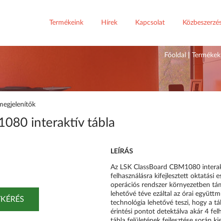
Termékeink
Hírek
Kapcsolat
Közbeszerzé
Főoldal
|
Termékek
megjelenítők
80 interaktív tábla
LEÍRÁS
Az LSK ClassBoard CBM1080 interaktí
felhasználásra kifejlesztett oktatás
operációs rendszer környezetben tá
lehetővé téve ezáltal az órai együttm
KÉRÉS
technológia lehetővé teszi, hogy a t
érintési pontot detektálva akár 4 f
tábla felületének fejlesztése során ki