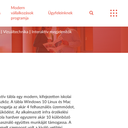
Modern
s
vállalkozások
Ügyfeleinknek
programja
|
Vizuáltechnika
|
Interaktív megjelenítők
v tábla egy modern, kifejezetten iskolai
i eszköz. A tábla Windows 10 Linux és Mac
mogatja az akár 4 felhasználós üzemmódot,
űködést. Az alkalmazott infra érzékelési
ábla hardver egyszerre akár 10 különböző
elhasználó együttes munkáját támogassa. A
emelt szempont volt a kiváló vetítési