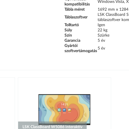
Windows Vista, XP
kompatibilitás
Tábla méret
1692 mm x 1284
LSK ClassBoard St
Táblaszoftver
táblaszoftver komp
Tolltartó
Igen
Súly
22 kg
Szín
Szürke
Garancia
5 év
Gyártói
5 év
szoftvertámogatás
LSK ClassBoard W5086 interaktív