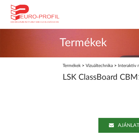
Termékek
Termékek
>
Vizuáltechnika
>
Interaktív 
LSK ClassBoard CBM10
AJÁNLAT