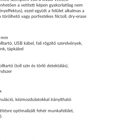
nhetően a vetített képen gyakorlatilag nem
nyeffektus), ezzel együtt a felület alkalmas a
 törölhető vagy porfestékes filctoll, dry-erase
1 mm
lltartó, USB kábel, fali rögzítő szerelvények,
link, tápkábel
lltartó (toll szín és törlő detektálás),
ndszer
x
muláció, kézmozdulatokkal irányítható
ítésre optimalizált fehér munkafelület,
ő