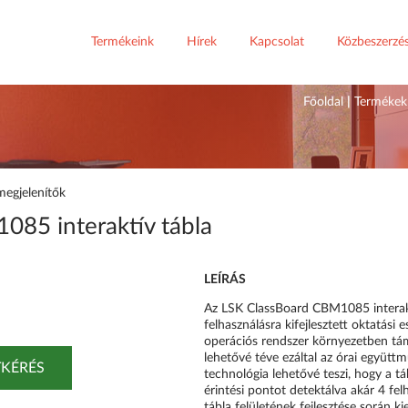
Termékeink
Hírek
Kapcsolat
Közbeszerzé
Főoldal
|
Termékek
megjelenítők
85 interaktív tábla
LEÍRÁS
Az LSK ClassBoard CBM1085 interaktí
felhasználásra kifejlesztett oktatás
operációs rendszer környezetben tá
lehetővé téve ezáltal az órai együttm
KÉRÉS
technológia lehetővé teszi, hogy a t
érintési pontot detektálva akár 4 f
tábla felületének fejlesztése során ki