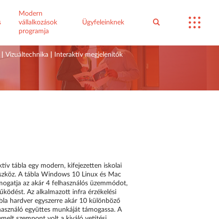
Modern
s
vállalkozások
Ügyfeleinknek
programja
|
Vizuáltechnika
|
Interaktív megjelenítők
v tábla egy modern, kifejezetten iskolai
i eszköz. A tábla Windows 10 Linux és Mac
mogatja az akár 4 felhasználós üzemmódot,
űködést. Az alkalmazott infra érzékelési
ábla hardver egyszerre akár 10 különböző
elhasználó együttes munkáját támogassa. A
emelt szempont volt a kiváló vetítési