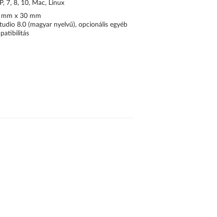
, 7, 8, 10, Mac, Linux
 mm x 30 mm
udio 8.0 (magyar nyelvű), opcionális egyéb
atibilitás