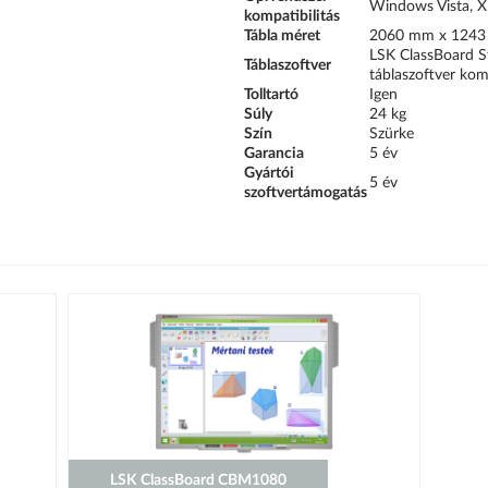
Windows Vista, XP
kompatibilitás
Tábla méret
2060 mm x 1243
LSK ClassBoard St
Táblaszoftver
táblaszoftver komp
Tolltartó
Igen
Súly
24 kg
Szín
Szürke
Garancia
5 év
Gyártói
5 év
szoftvertámogatás
LSK ClassBoard CBM1080