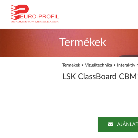
Termékek
Termékek
>
Vizuáltechnika
>
Interaktív 
LSK ClassBoard CBM10
AJÁNLAT