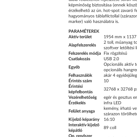
képminőség biztosítása (ennek köszö
érzékelhető az ún. hot-spot zavaró fé
hagyományos táblafilctollal (szárazon
marker) való használatra is.
PARAMÉTEREK
Aktív terület
1954 mm x 113
2 toll, műanyag to
Alapfelszerelés
szoftver letöltési 
Felszerelés módja
Fix rögzítésű
Csatlakozás
USB 2.0
Opcionális aktív to
Egyéb
opcionális hangre
Felhasználók
akár 4 egyidejűleg
Érintés szám
10
Érintési
32768 x 32768 p
képfelbontás
Vezérelhetőség
egér és gesztus e
Érzékelés
infra LED
kemény, írható vet
Felület anyaga
szárazon törölhet
Kijelző képarány
16:10
Interaktív kijelző
89 coll
képátló
Op. rendszer