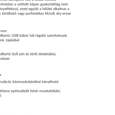
nhetően a vetített képen gyakorlatilag nem
nyeffektus), ezzel együtt a felület alkalmas a
 törölhető vagy porfestékes filctoll, dry-erase
7 mm
lltartó, USB kábel, fali rögzítő szerelvények,
link, tápkábel
lltartó (toll szín és törlő detektálás),
ndszer
x
muláció, kézmozdulatokkal irányítható
ítésre optimalizált fehér munkafelület,
ő