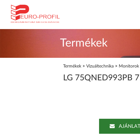
Termékek
Termékek
>
Vizuáltechnika
>
Monitorok 
LG 75QNED993PB 75
AJÁNLAT