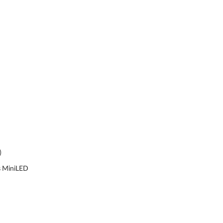
)
s
MiniLED