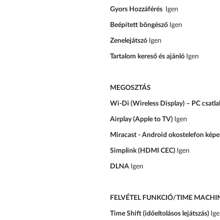
Gyors Hozzáférés
Igen
Beépített böngésző
Igen
Zenelejátszó
Igen
Tartalom kereső és ajánló
Igen
MEGOSZTÁS
Wi-Di (Wireless Display) – PC csatla
Airplay (Apple to TV)
Igen
Miracast - Android okostelefon kép
Simplink (HDMI CEC)
Igen
DLNA
Igen
FELVÉTEL FUNKCIÓ/TIME MACHI
Time Shift (időeltolásos lejátszás)
Ig