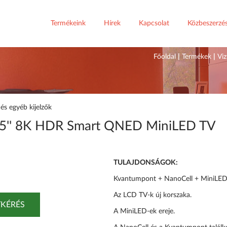
Termékeink
Hírek
Kapcsolat
Közbeszerzé
Főoldal
|
Termékek
|
Viz
és egyéb kijelzők
'' 8K HDR Smart QNED MiniLED TV
TULAJDONSÁGOK:
Kvantumpont + NanoCell + MiniLED
Az LCD TV-k új korszaka.
KÉRÉS
A MiniLED-ek ereje.