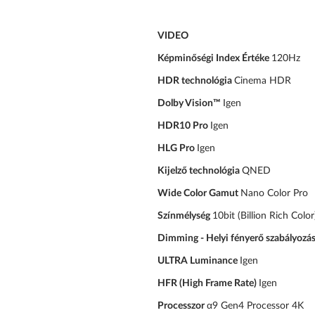
VIDEO
Képminőségi Index Értéke
120Hz
HDR technológia
Cinema HDR
Dolby Vision™
Igen
HDR10 Pro
Igen
HLG Pro
Igen
Kijelző technológia
QNED
Wide Color Gamut
Nano Color Pro
Színmélység
10bit (Billion Rich Color
Dimming - Helyi fényerő szabályozá
ULTRA Luminance
Igen
HFR (High Frame Rate)
Igen
Processzor
α9 Gen4 Processor 4K