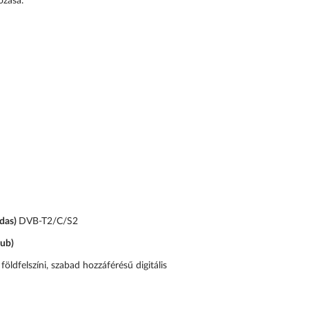
ozása.
ldas)
DVB-T2/C/S2
Sub)
öldfelszíni, szabad hozzáférésű digitális