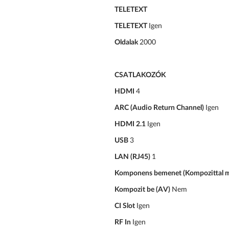
TELETEXT
TELETEXT
Igen
Oldalak
2000
CSATLAKOZÓK
HDMI
4
ARC (Audio Return Channel)
Igen
HDMI 2.1
Igen
USB
3
LAN (RJ45)
1
Komponens bemenet (Kompozittal 
Kompozit be (AV)
Nem
CI Slot
Igen
RF In
Igen