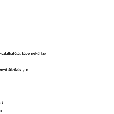
koztathatóság kábel nélkül
Igen
ernyő tükrözés
Igen
NE
en