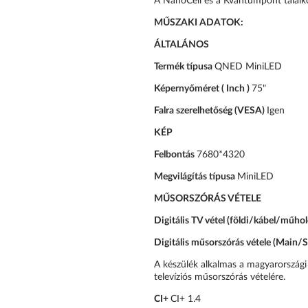
A NanoCell és a Kvantumpont találk
MŰSZAKI ADATOK:
ÁLTALÁNOS
Termék típusa
QNED MiniLED
Képernyőméret ( Inch )
75"
Falra szerelhetőség (VESA)
Igen
KÉP
Felbontás
7680*4320
Megvilágítás típusa
MiniLED
MŰSORSZÓRÁS VÉTELE
Digitális TV vétel (földi/kábel/műho
Digitális műsorszórás vétele (Main/
A készülék alkalmas a magyarországi f
televíziós műsorszórás vételére.
CI+
CI+ 1.4