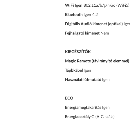
WiFi
Igen 802.11a/b/g/n/ac (WiFi5)
Bluetooth
Igen 4.2
Digitális Audió kimenet (optikai)
Ige
Fejhallgató kimenet
Nem
KIEGÉSZÍTŐK
Magic Remote (távirányító elemmel)
Tápbkábel
Igen
Használati útmutató
Igen
ECO
Energiamegtakarítás
Igen
Energiaosztály
G (A-G skála)