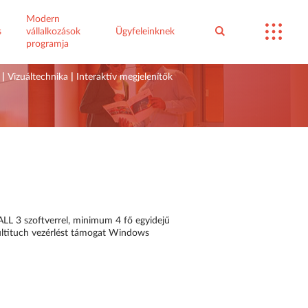
Modern
s
vállalkozások
Ügyfeleinknek
programja
|
Vizuáltechnika
|
Interaktív megjelenítők
LL 3 szoftverrel, minimum 4 fő egyidejű
ultituch vezérlést támogat Windows