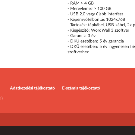
- RAM > 4 GB
- Merevlemez > 100 GB
- USB 2.0 vagy újabb interfész
- Képernyőfelbontás 1024x768
- Tartozék: tápkábel, USB-kábel, 2x pas
- Kiegészítő: WordWall 3 szoftver
- Garancia 3 év
- DKÜ esetében: 5 év garancia
- DKÜ esetében: 5 év ingyenesen fris
szoftverhez
Adatkezelési tájékoztató
E-számla tájékoztató
m)