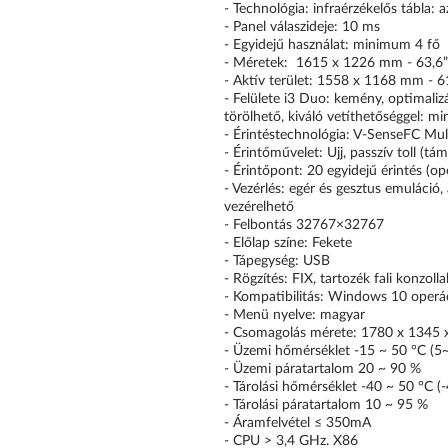
- Technológia: infraérzékelős tábla: a
- Panel válaszideje: 10 ms
- Egyidejű használat: minimum 4 fő
- Méretek: 1615 x 1226 mm - 63,6”
- Aktív terület: 1558 x 1168 mm - 6
- Felülete i3 Duo: kemény, optimalizá
törölhető, kiváló vetíthetőséggel: m
- Érintéstechnológia: V-SenseFC Mul
- Érintőművelet: Ujj, passzív toll (tá
- Érintőpont: 20 egyidejű érintés (o
- Vezérlés: egér és gesztus emuláció
vezérelhető
- Felbontás 32767×32767
- Előlap színe: Fekete
- Tápegység: USB
- Rögzítés: FIX, tartozék fali konzolla
- Kompatibilitás: Windows 10 operá
- Menü nyelve: magyar
- Csomagolás mérete: 1780 x 1345
- Üzemi hőmérséklet -15 ~ 50 °C (5
- Üzemi páratartalom 20 ~ 90 %
- Tárolási hőmérséklet -40 ~ 50 °C (
- Tárolási páratartalom 10 ~ 95 %
- Áramfelvétel ≤ 350mA
- CPU > 3,4 GHz. X86