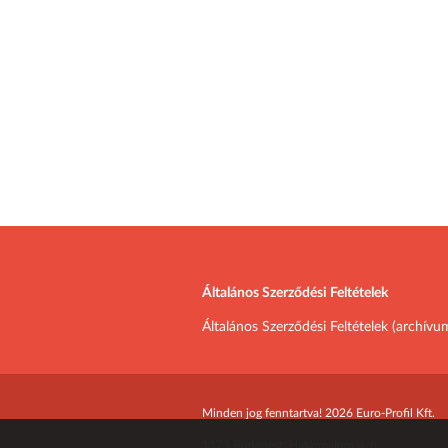
Általános Szerződési Feltételek
Általános Szerződési Feltételek (archívu
Minden jog fenntartva! 2026 Euro-Profil Kft.
1173 Budapest, Határmalom u. 8.