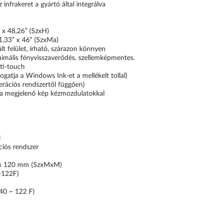
z infrakeret a gyártó által integrálva
 x 48,26” (SzxH)
1,33” x 46” (SzxMa)
lt felület, írható, szárazon könnyen
inimális fényvisszaverődés, szellemképmentes.
ti-touch
mogatja a Windows Ink-et a mellékelt tollal)
perációs rendszertől függően)
, a megjelenő kép kézmozdulatokkal
l
ciós rendszer
 x 120 mm (SzxMxM)
~122F)
-40 ~ 122 F)