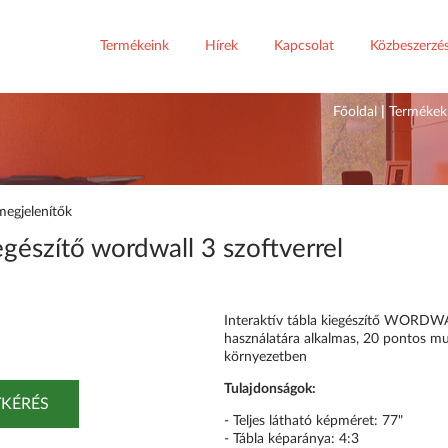
Termékeink
Hírek
Kapcsolat
Közbeszerzé
Főoldal
|
Termékek
megjelenítők
gészítő wordwall 3 szoftverrel
Interaktív tábla kiegészítő WORDWA
használatára alkalmas, 20 pontos m
környezetben
Tulajdonságok:
KÉRÉS
- Teljes látható képméret: 77"
- Tábla képaránya: 4:3